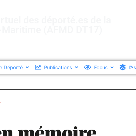
rtuel des déporté.es de la
-Maritime (AFMD DT17)
e Déporté
Publications
Focus
l’A