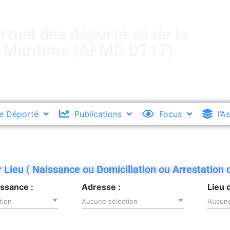
rtuel des déporté.es de la
-Maritime (AFMD DT17)
e Déporté
Publications
Focus
l’A
Lieu ( Naissance ou Domiciliation ou Arrestation 
issance :
Adresse :
Lieu 
tion
Aucune sélection
Aucune