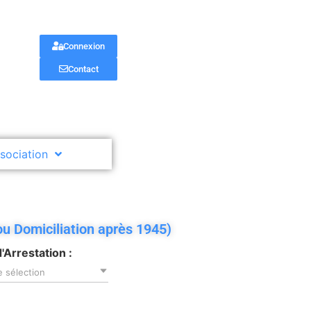
Connexion
Contact
ssociation
ou Domiciliation après 1945)
d'Arrestation :
 sélection