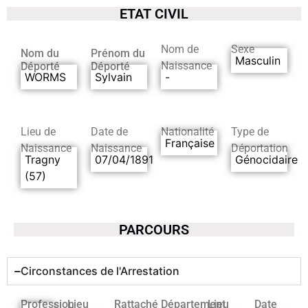
ETAT CIVIL
Nom de
Sexe
Nom du
Prénom du
Masculin
Naissance
Déporté
Déporté
WORMS
Sylvain
-
Lieu de
Date de
Nationalité
Type de
Française
Naissance
Naissance
Déportation
Tragny
07/04/1891
Génocidaire
(57)
PARCOURS
Circonstances de l'Arrestation
Profession
Lieu
Rattaché
Département
Lieu
Date