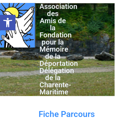
Association
des
Ouvrir la barre d’outils
Amis de
la
Fondation
pour la
Mémoire
de la
Déportation
Délégation
de la
Charente-
Maritime
Fiche Parcours