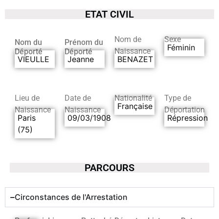
ETAT CIVIL
Nom de
Sexe
Nom du
Prénom du
Féminin
Naissance
Déporté
Déporté
VIEULLE
Jeanne
BENAZET
Lieu de
Date de
Nationalité
Type de
Française
Naissance
Naissance
Déportation
Paris
09/03/1908
Répression
(75)
PARCOURS
Circonstances de l'Arrestation