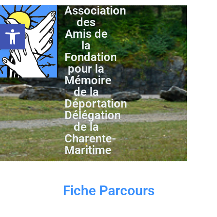
Association
des
Ouvrir la barre d’outils
Amis de
la
Fondation
pour la
Mémoire
de la
Déportation
Délégation
de la
Charente-
Maritime
Fiche Parcours