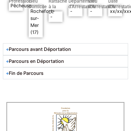
Profession
Lieu
Rattaché
Département
Lieu
Date
Pêcheuse
Domicile
à la
d’Arrestation
d’Arrestation
d’Arrestati
Rochefort-
-
-
xx/xx/xx
DT
-
sur-
Mer
(17)
Parcours avant Déportation
Parcours en Déportation
Fin de Parcours