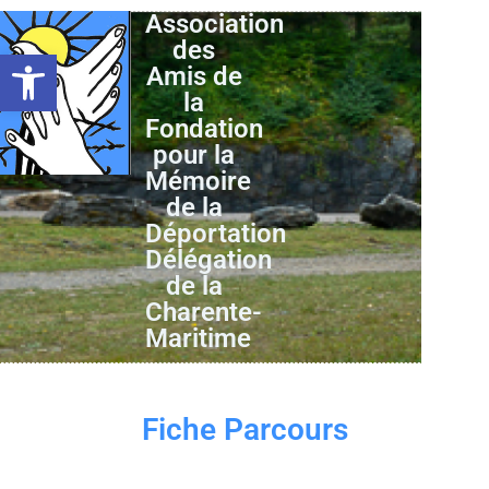
Association
des
Ouvrir la barre d’outils
Amis de
la
Fondation
pour la
Mémoire
de la
Déportation
Délégation
de la
Charente-
Maritime
Fiche Parcours