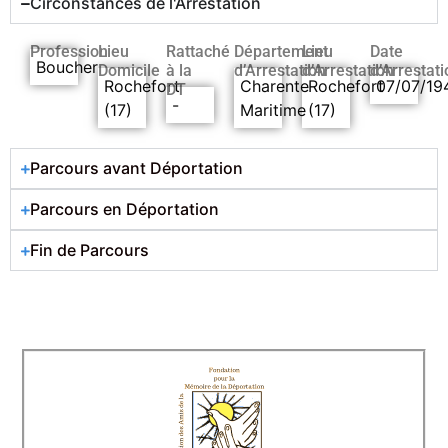
Circonstances de l'Arrestation
Profession
Lieu
Rattaché
Département
Lieu
Date
Boucher
Domicile
à la
d’Arrestation
d’Arrestation
d’Arrestati
Rochefort
Charente
Rochefort
07/07/19
DT
-
(17)
Maritime
(17)
Parcours avant Déportation
Parcours en Déportation
Fin de Parcours