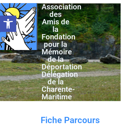
Association
des
Ouvrir la barre d’outils
Amis de
la
Fondation
pour la
Mémoire
de la
Déportation
Délégation
de la
Charente-
Maritime
Fiche Parcours