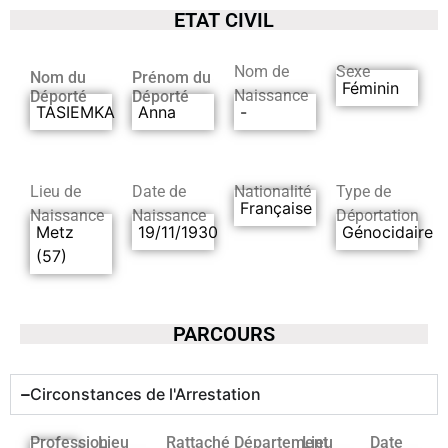
ETAT CIVIL
Nom de
Sexe
Nom du
Prénom du
Féminin
Naissance
Déporté
Déporté
TASIEMKA
Anna
-
Lieu de
Date de
Nationalité
Type de
Française
Naissance
Naissance
Déportation
Metz
19/11/1930
Génocidaire
(57)
PARCOURS
Circonstances de l'Arrestation
Profession
Lieu
Rattaché
Département
Lieu
Date