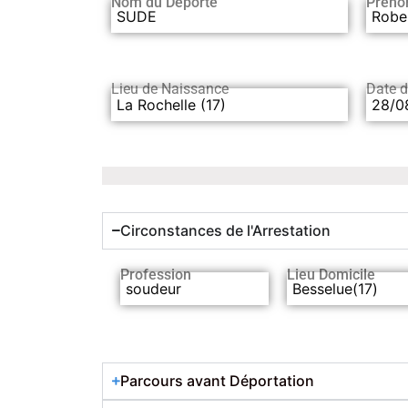
Nom du Déporté
Préno
SUDE
Robe
Lieu de Naissance
Date 
La Rochelle (17)
28/0
Circonstances de l'Arrestation
Profession
Lieu Domicile
soudeur
Besselue(17)
Parcours avant Déportation