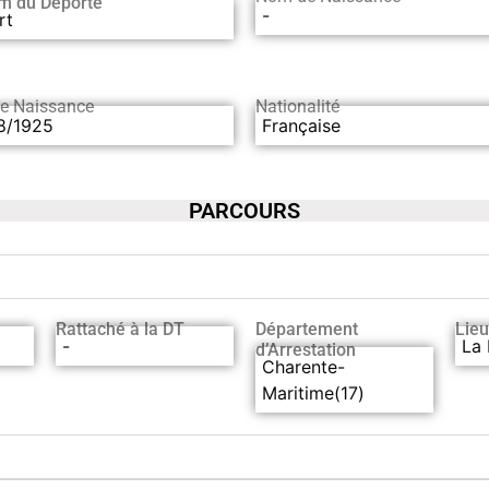
m du Déporté
-
rt
de Naissance
Nationalité
8/1925
Française
PARCOURS
Rattaché à la DT
Département
Lieu
-
La 
d’Arrestation
Charente-
Maritime(17)