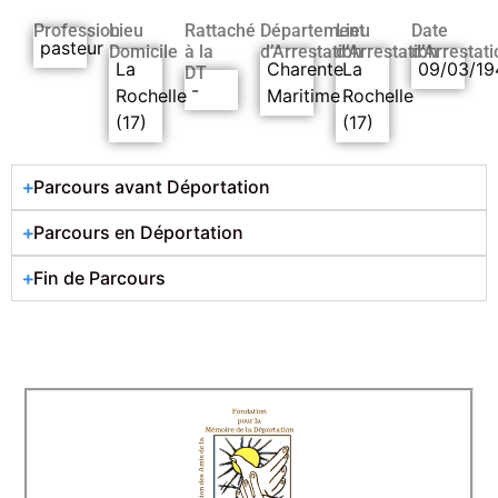
Profession
Lieu
Rattaché
Département
Lieu
Date
pasteur
Domicile
à la
d’Arrestation
d’Arrestation
d’Arrestati
La
Charente
La
09/03/19
DT
-
Rochelle
Maritime
Rochelle
(17)
(17)
Parcours avant Déportation
Parcours en Déportation
Fin de Parcours