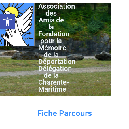
Association
des
Ouvrir la barre d’outils
Amis de
la
Fondation
pour la
Mémoire
de la
Déportation
Délégation
de la
Charente-
Maritime
Fiche Parcours