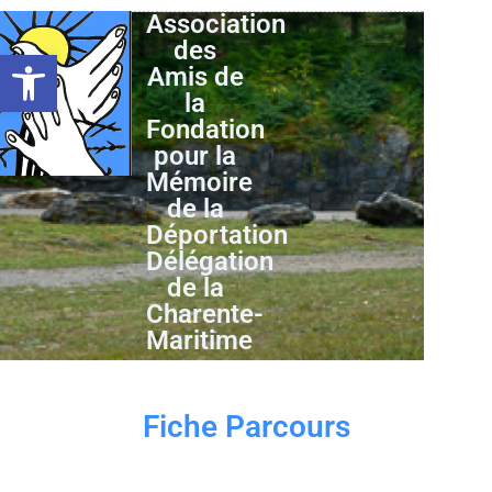
Association
des
Ouvrir la barre d’outils
Amis de
la
Fondation
pour la
Mémoire
de la
Déportation
Délégation
de la
Charente-
Maritime
Fiche Parcours