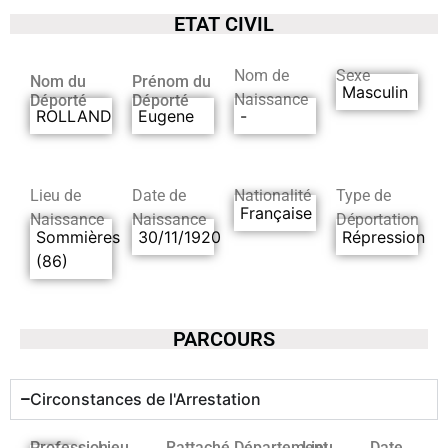
ETAT CIVIL
Nom de
Sexe
Nom du
Prénom du
Masculin
Naissance
Déporté
Déporté
ROLLAND
Eugene
-
Lieu de
Date de
Nationalité
Type de
Française
Naissance
Naissance
Déportation
Sommières
30/11/1920
Répression
(86)
PARCOURS
Circonstances de l'Arrestation
Profession
Lieu
Rattaché
Département
Lieu
Date