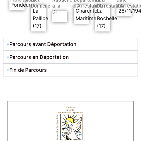
Fondeur
Domicile
à la
d’Arrestation
d’Arrestation
d’Arrestati
La
Charente-
La
28/11/194
DT
-
Pallice
Maritime
Rochelle
(17)
(17)
Parcours avant Déportation
Parcours en Déportation
Fin de Parcours