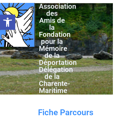
Association
des
Ouvrir la barre d’outils
Amis de
la
Fondation
pour la
Mémoire
de la
Déportation
Délégation
de la
Charente-
Maritime
Fiche Parcours