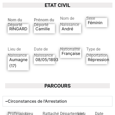
ETAT CIVIL
Nom de
Sexe
Nom du
Prénom du
Féminin
Naissance
Déporté
Déporté
RINGARD
Camille
André
Lieu de
Date de
Nationalité
Type de
Française
Naissance
Naissance
Déportation
Aumagne
08/05/1893
Répression
(17)
PARCOURS
Circonstances de l'Arrestation
Profession
Lieu
Rattaché
Département
Lieu
Date