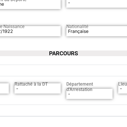
-
ne
de Naissance
Nationalité
2/1922
Française
PARCOURS
Rattaché à la DT
Département
Lieu
-
-
d’Arrestation
-