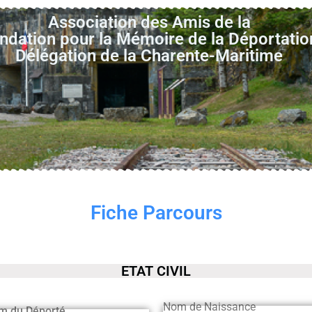
Association des Amis de la
ndation pour la Mémoire de la Déportatio
Délégation de la Charente-Maritime
Fiche Parcours
ETAT CIVIL
Nom de Naissance
m du Déporté