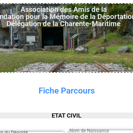
Association des Amis de la
ndation pour la Mémoire de la Déportatio
Délégation de la Charente-Maritime
Fiche Parcours
ETAT CIVIL
Nom de Naissance
m du Déporté