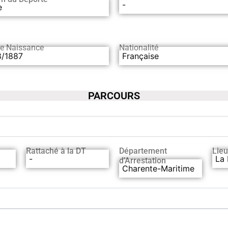
-
e
de Naissance
Nationalité
8/1887
Française
PARCOURS
Rattaché à la DT
Département
Lieu
-
La 
d’Arrestation
Charente-Maritime