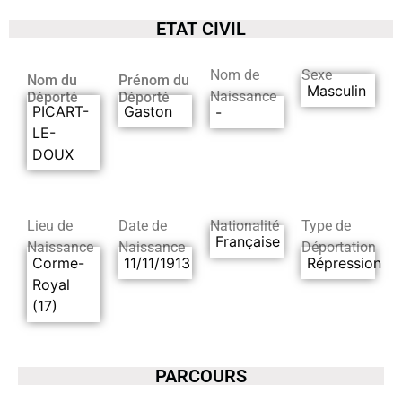
ETAT CIVIL
Nom de
Sexe
Nom du
Prénom du
Masculin
Naissance
Déporté
Déporté
PICART-
Gaston
-
LE-
DOUX
Lieu de
Date de
Nationalité
Type de
Française
Naissance
Naissance
Déportation
Corme-
11/11/1913
Répression
Royal
(17)
PARCOURS