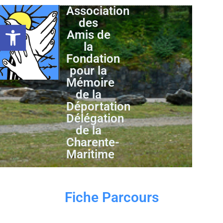
Association
des
Ouvrir la barre d’outils
Amis de
la
Fondation
pour la
Mémoire
de la
Déportation
Délégation
de la
Charente-
Maritime
Fiche Parcours