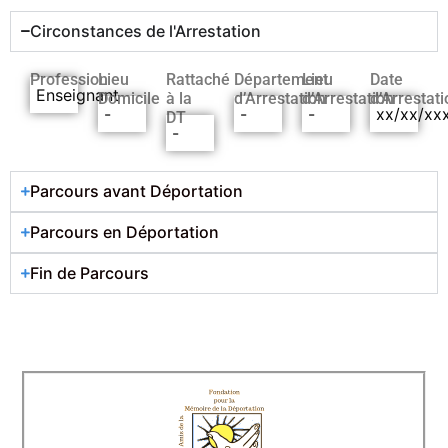
Circonstances de l'Arrestation
Profession
Lieu
Rattaché
Département
Lieu
Date
Enseignant
Domicile
à la
d’Arrestation
d’Arrestation
d’Arrestati
-
-
-
xx/xx/xx
DT
-
Parcours avant Déportation
Parcours en Déportation
Fin de Parcours