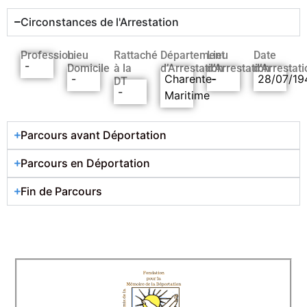
Circonstances de l'Arrestation
Profession
Lieu
Rattaché
Département
Lieu
Date
-
Domicile
à la
d’Arrestation
d’Arrestation
d’Arrestati
-
Charente-
-
28/07/19
DT
-
Maritime
Parcours avant Déportation
Parcours en Déportation
Fin de Parcours