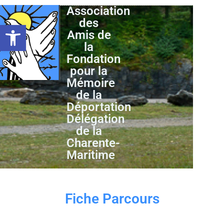
Association
des
Ouvrir la barre d’outils
Amis de
la
Fondation
pour la
Mémoire
de la
Déportation
Délégation
de la
Charente-
Maritime
Fiche Parcours