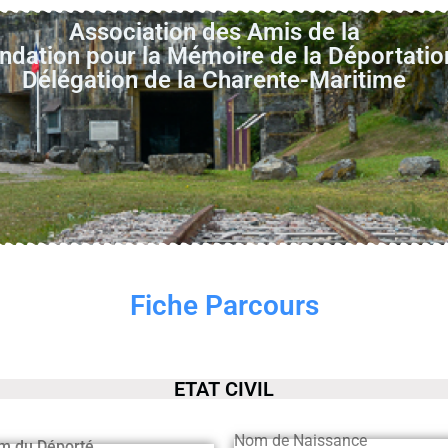
Association des Amis de la
ndation pour la Mémoire de la Déportatio
Délégation de la Charente-Maritime
Fiche Parcours
ETAT CIVIL
Nom de Naissance
m du Déporté