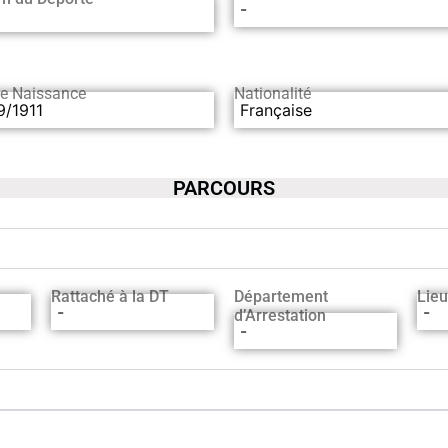
-
de Naissance
Nationalité
9/1911
Française
PARCOURS
Rattaché à la DT
Département
Lieu
-
-
d’Arrestation
-