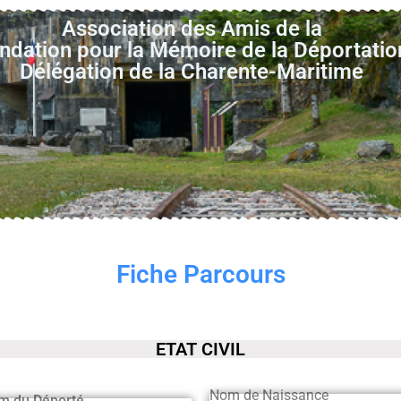
Association des Amis de la
ndation pour la Mémoire de la Déportatio
Délégation de la Charente-Maritime
Fiche Parcours
ETAT CIVIL
Nom de Naissance
m du Déporté