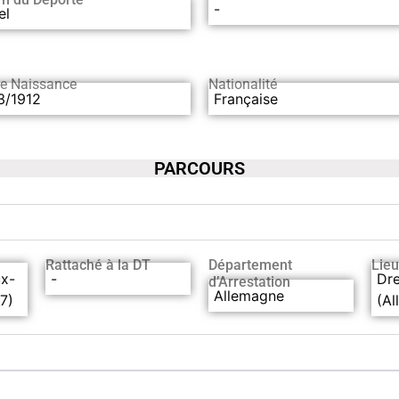
-
el
de Naissance
Nationalité
3/1912
Française
PARCOURS
Rattaché à la DT
Département
Lieu
ux-
-
Dr
d’Arrestation
Allemagne
7)
(A