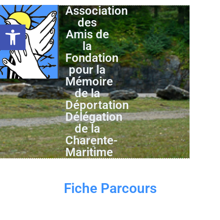
Association
des
Ouvrir la barre d’outils
Amis de
la
Fondation
pour la
Mémoire
de la
Déportation
Délégation
de la
Charente-
Maritime
Fiche Parcours