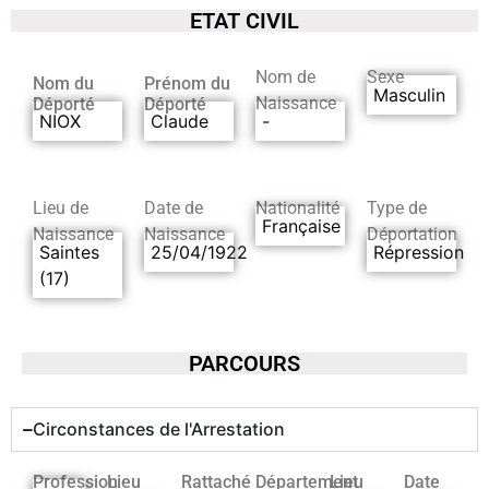
ETAT CIVIL
Nom de
Sexe
Nom du
Prénom du
Masculin
Naissance
Déporté
Déporté
NIOX
Claude
-
Lieu de
Date de
Nationalité
Type de
Française
Naissance
Naissance
Déportation
Saintes
25/04/1922
Répression
(17)
PARCOURS
Circonstances de l'Arrestation
Profession
Lieu
Rattaché
Département
Lieu
Date