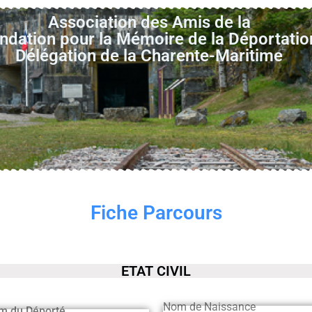
Association des Amis de la
ndation pour la Mémoire de la Déportatio
Délégation de la Charente-Maritime
Fiche Parcours
ETAT CIVIL
Nom de Naissance
m du Déporté