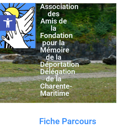
Association
des
Ouvrir la barre d’outils
Amis de
la
Fondation
pour la
Mémoire
de la
Déportation
Délégation
de la
Charente-
Maritime
Fiche Parcours