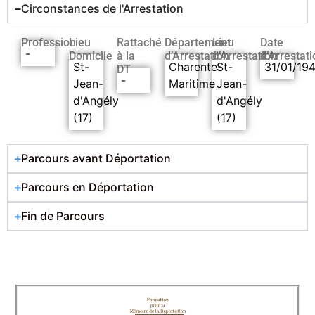
Circonstances de l'Arrestation
Profession
Lieu
Rattaché
Département
Lieu
Date
-
Domicile
à la
d’Arrestation
d’Arrestation
d’Arrestati
St-
Charente-
St-
31/01/19
DT
-
Jean-
Maritime
Jean-
d'Angély
d'Angély
(17)
(17)
Parcours avant Déportation
Parcours en Déportation
Fin de Parcours