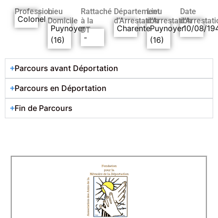
Profession
Lieu
Rattaché
Département
Lieu
Date
Colonel
Domicile
à la
d’Arrestation
d’Arrestation
d’Arrestati
Puynoyer
Charente
Puynoyer
10/08/19
DT
-
(16)
(16)
Parcours avant Déportation
Parcours en Déportation
Fin de Parcours