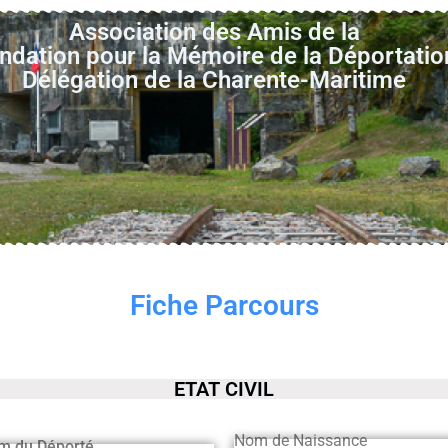
Association des Amis de la
ndation pour la Mémoire de la Déportatio
Délégation de la Charente-Maritime
Fiche Parcours
ETAT CIVIL
Nom de Naissance
m du Déporté