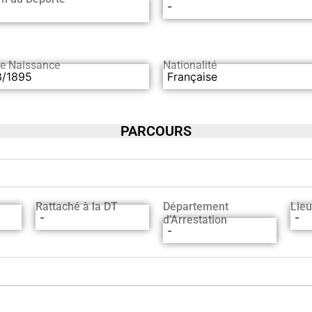
-
de Naissance
Nationalité
8/1895
Française
PARCOURS
Rattaché à la DT
Département
Lieu
-
-
d’Arrestation
-