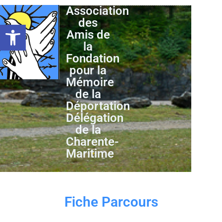
Association
des
Ouvrir la barre d’outils
Amis de
la
Fondation
pour la
Mémoire
de la
Déportation
Délégation
de la
Charente-
Maritime
Fiche Parcours