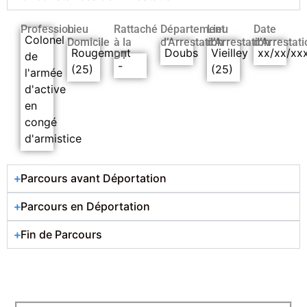
Profession
Lieu
Rattaché
Département
Lieu
Date
Colonel
Domicile
à la
d’Arrestation
d’Arrestation
d’Arrestati
Rougemont
Doubs
Vieilley
xx/xx/xx
DT
de
-
(25)
(25)
l'armée
d'active
en
congé
d'armistice
Parcours avant Déportation
Parcours en Déportation
Fin de Parcours