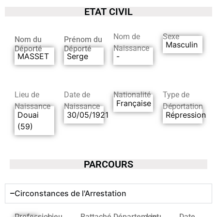
ETAT CIVIL
Nom de
Sexe
Nom du
Prénom du
Masculin
Naissance
Déporté
Déporté
MASSET
Serge
-
Lieu de
Date de
Nationalité
Type de
Française
Naissance
Naissance
Déportation
Douai
30/05/1921
Répression
(59)
PARCOURS
Circonstances de l'Arrestation
Profession
Lieu
Rattaché
Département
Lieu
Date