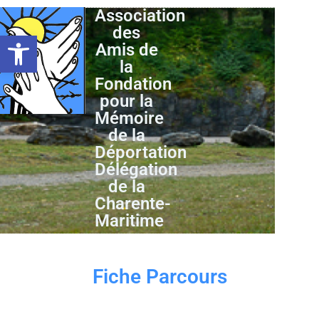
Association
des
Ouvrir la barre d’outils
Amis de
la
Fondation
pour la
Mémoire
de la
Déportation
Délégation
de la
Charente-
Maritime
Fiche Parcours