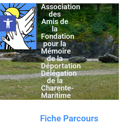
Association
des
Ouvrir la barre d’outils
Amis de
la
Fondation
pour la
Mémoire
de la
Déportation
Délégation
de la
Charente-
Maritime
Fiche Parcours