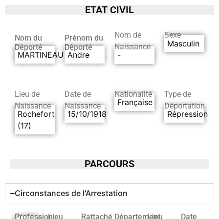
ETAT CIVIL
Nom de
Sexe
Nom du
Prénom du
Masculin
Naissance
Déporté
Déporté
MARTINEAU
Andre
-
Lieu de
Date de
Nationalité
Type de
Française
Naissance
Naissance
Déportation
Rochefort
15/10/1918
Répression
(17)
PARCOURS
Circonstances de l'Arrestation
Profession
Lieu
Rattaché
Département
Lieu
Date