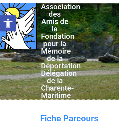
Association
des
Ouvrir la barre d’outils
Amis de
la
Fondation
pour la
Mémoire
de la
Déportation
Délégation
de la
Charente-
Maritime
Fiche Parcours