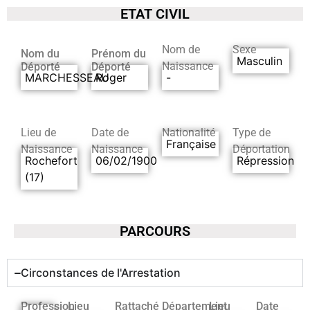
ETAT CIVIL
Nom de
Sexe
Nom du
Prénom du
Masculin
Naissance
Déporté
Déporté
MARCHESSEAU
Roger
-
Lieu de
Date de
Nationalité
Type de
Française
Naissance
Naissance
Déportation
Rochefort
06/02/1900
Répression
(17)
PARCOURS
Circonstances de l'Arrestation
Profession
Lieu
Rattaché
Département
Lieu
Date