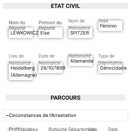
ETAT CIVIL
Nom de
Sexe
Nom du
Prénom du
Féminin
Naissance
Déporté
Déporté
LEWKOWICZ
Else
SPITZER
Lieu de
Date de
Nationalité
Type de
Allemande
Naissance
Naissance
Déportation
Heidelberg
28/10/1899
Génocidaire
(Allemagne)
PARCOURS
Circonstances de l'Arrestation
Profession
Lieu
Rattaché
Département
Lieu
Date