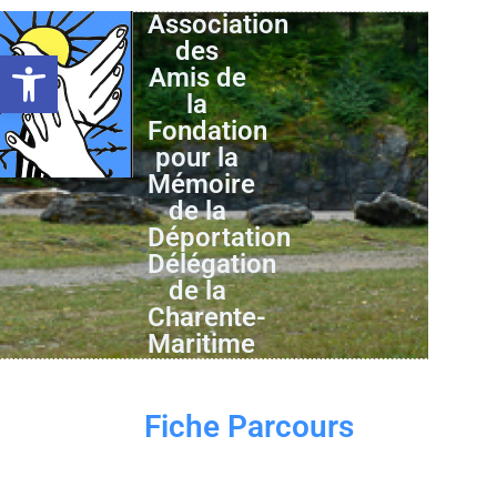
Association
des
Ouvrir la barre d’outils
Amis de
la
Fondation
pour la
Mémoire
de la
Déportation
Délégation
de la
Charente-
Maritime
Fiche Parcours