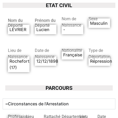
ETAT CIVIL
Nom de
Sexe
Nom du
Prénom du
Masculin
Naissance
Déporté
Déporté
LEVRIER
Lucien
-
Lieu de
Date de
Nationalité
Type de
Française
Naissance
Naissance
Déportation
Rochefort
12/12/1898
Répression
(17)
PARCOURS
Circonstances de l'Arrestation
Profession
Lieu
Rattaché
Département
Lieu
Date