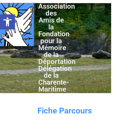
Association
des
Ouvrir la barre d’outils
Amis de
la
Fondation
pour la
Mémoire
de la
Déportation
Délégation
de la
Charente-
Maritime
Fiche Parcours