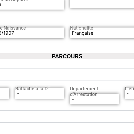
-
e
de Naissance
Nationalité
5/1907
Française
PARCOURS
Rattaché à la DT
Département
Lieu
-
-
d’Arrestation
-