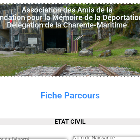
Association des Amis de la
ndation pour la Mémoire de la Déportatio
Délégation de la Charente-Maritime
Fiche Parcours
ETAT CIVIL
Nom de Naissance
m du Déporté