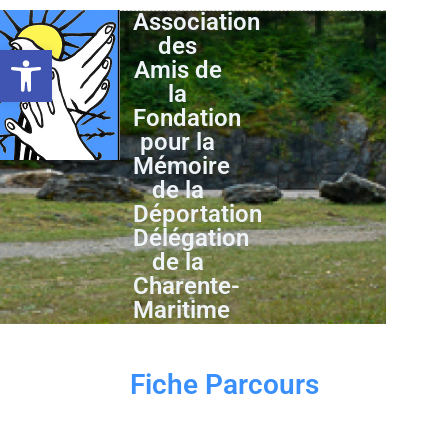
Association
des
Ouvrir la barre d’outils
Amis de
la
Fondation
pour la
Mémoire
de la
Déportation
Délégation
de la
Charente-
Maritime
Fiche Parcours