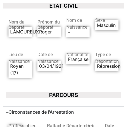
ETAT CIVIL
Nom de
Sexe
Nom du
Prénom du
Masculin
Naissance
Déporté
Déporté
LAMOUREUX
Roger
-
Lieu de
Date de
Nationalité
Type de
Française
Naissance
Naissance
Déportation
Royan
03/04/1921
Répression
(17)
PARCOURS
Circonstances de l'Arrestation
Profession
Lieu
Rattaché
Département
Lieu
Date