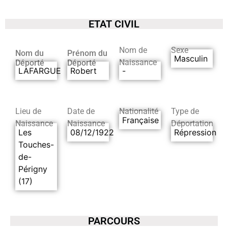
ETAT CIVIL
Nom de
Sexe
Nom du
Prénom du
Masculin
Naissance
Déporté
Déporté
LAFARGUE
Robert
-
Lieu de
Date de
Nationalité
Type de
Française
Naissance
Naissance
Déportation
Les
08/12/1922
Répression
Touches-
de-
Périgny
(17)
PARCOURS