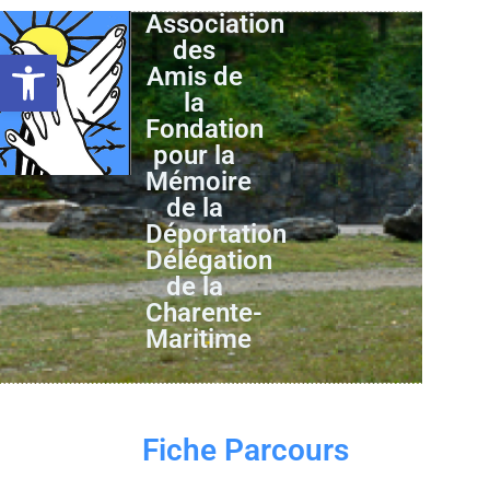
Association
des
Ouvrir la barre d’outils
Amis de
la
Fondation
pour la
Mémoire
de la
Déportation
Délégation
de la
Charente-
Maritime
Fiche Parcours