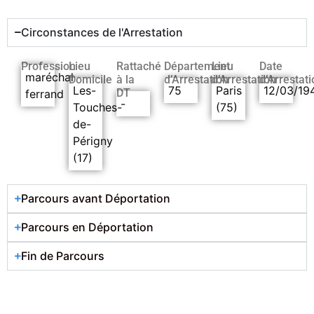
Circonstances de l'Arrestation
Profession
Lieu
Rattaché
Département
Lieu
Date
maréchal
Domicile
à la
d’Arrestation
d’Arrestation
d’Arrestati
Les-
75
Paris
12/03/19
DT
ferrand
-
Touches-
(75)
de-
Périgny
(17)
Parcours avant Déportation
Parcours en Déportation
Fin de Parcours