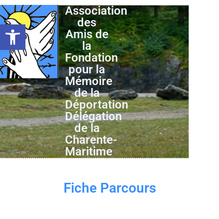
Association
des
Ouvrir la barre d’outils
Amis de
la
Fondation
pour la
Mémoire
de la
Déportation
Délégation
de la
Charente-
Maritime
Fiche Parcours