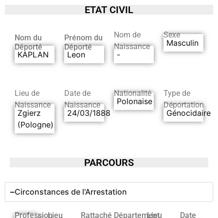
ETAT CIVIL
Nom de
Sexe
Nom du
Prénom du
Masculin
Naissance
Déporté
Déporté
KAPLAN
Leon
-
Lieu de
Date de
Nationalité
Type de
Polonaise
Naissance
Naissance
Déportation
Zgierz
24/03/1888
Génocidaire
(Pologne)
PARCOURS
Circonstances de l'Arrestation
Profession
Lieu
Rattaché
Département
Lieu
Date