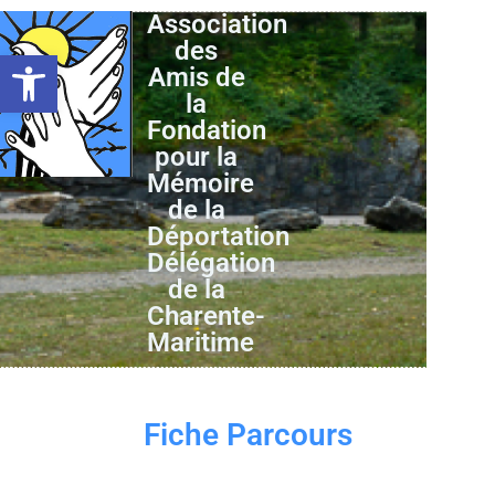
Association
des
Ouvrir la barre d’outils
Amis de
la
Fondation
pour la
Mémoire
de la
Déportation
Délégation
de la
Charente-
Maritime
Fiche Parcours