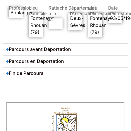
Profession
Lieu
Rattaché
Département
Lieu
Date
Boulanger
Domicile
à la
d’Arrestation
d’Arrestation
d’Arrestati
Fontenay-
Deux-
Fontenay-
03/05/19
DT
-
Rhouan
Sèvres
Rhouan
(79)
(79)
Parcours avant Déportation
Parcours en Déportation
Fin de Parcours