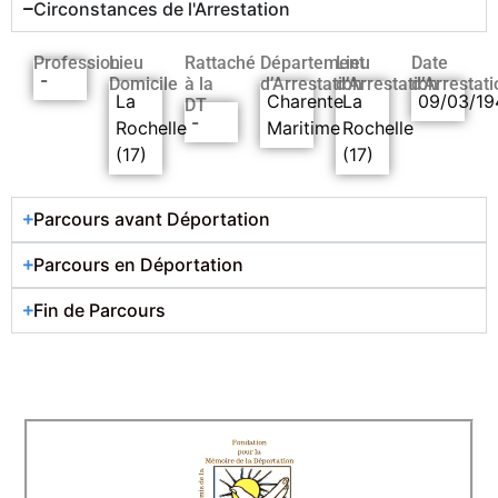
Circonstances de l'Arrestation
Profession
Lieu
Rattaché
Département
Lieu
Date
-
Domicile
à la
d’Arrestation
d’Arrestation
d’Arrestati
La
Charente
La
09/03/19
DT
-
Rochelle
Maritime
Rochelle
(17)
(17)
Parcours avant Déportation
Parcours en Déportation
Fin de Parcours