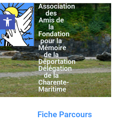
Association
des
Ouvrir la barre d’outils
Amis de
la
Fondation
pour la
Mémoire
de la
Déportation
Délégation
de la
Charente-
Maritime
Fiche Parcours