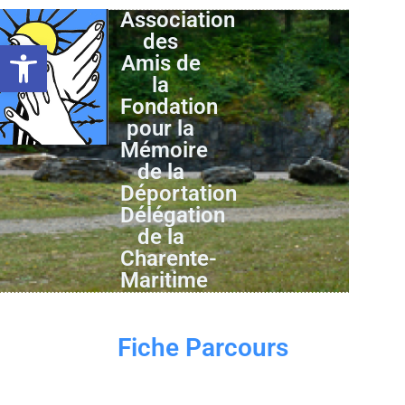
Association
des
Ouvrir la barre d’outils
Amis de
la
Fondation
pour la
Mémoire
de la
Déportation
Délégation
de la
Charente-
Maritime
Fiche Parcours