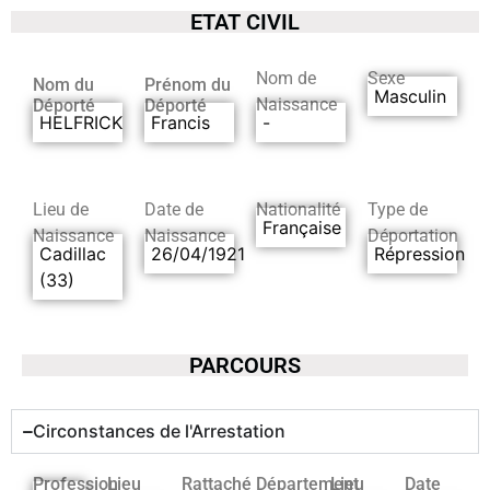
ETAT CIVIL
Nom de
Sexe
Nom du
Prénom du
Masculin
Naissance
Déporté
Déporté
HELFRICK
Francis
-
Lieu de
Date de
Nationalité
Type de
Française
Naissance
Naissance
Déportation
Cadillac
26/04/1921
Répression
(33)
PARCOURS
Circonstances de l'Arrestation
Profession
Lieu
Rattaché
Département
Lieu
Date