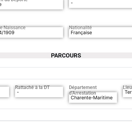
-
e
de Naissance
Nationalité
4/1909
Française
PARCOURS
Rattaché à la DT
Département
Lieu
-
Ter
d’Arrestation
Charente-Maritime