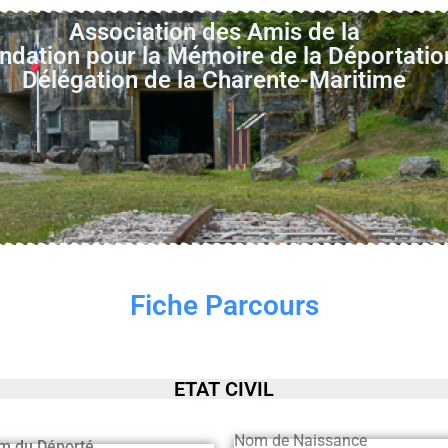
Association des Amis de la
ndation pour la Mémoire de la Déportatio
Délégation de la Charente-Maritime
Fiche Parcours
ETAT CIVIL
Nom de Naissance
m du Déporté