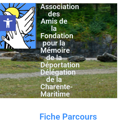
Association
des
Ouvrir la barre d’outils
Amis de
la
Fondation
pour la
Mémoire
de la
Déportation
Délégation
de la
Charente-
Maritime
Fiche Parcours