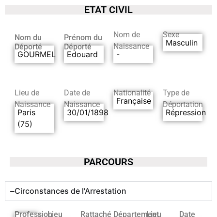
ETAT CIVIL
Nom de
Sexe
Nom du
Prénom du
Masculin
Naissance
Déporté
Déporté
GOURMEL
Edouard
-
Lieu de
Date de
Nationalité
Type de
Française
Naissance
Naissance
Déportation
Paris
30/01/1898
Répression
(75)
PARCOURS
Circonstances de l'Arrestation
Profession
Lieu
Rattaché
Département
Lieu
Date