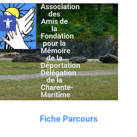
Association
des
Ouvrir la barre d’outils
Amis de
la
Fondation
pour la
Mémoire
de la
Déportation
Délégation
de la
Charente-
Maritime
Fiche Parcours