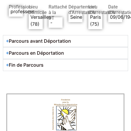
Profession
Lieu
Rattaché
Département
Lieu
Date
professeur
Domicile
à la
d’Arrestation
d’Arrestation
d’Arrestati
Versailles
Seine
Paris
09/06/19
DT
-
(78)
(75)
Parcours avant Déportation
Parcours en Déportation
Fin de Parcours