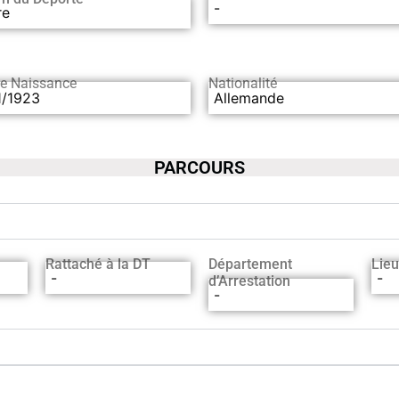
-
re
de Naissance
Nationalité
1/1923
Allemande
PARCOURS
Rattaché à la DT
Département
Lieu
-
-
d’Arrestation
-