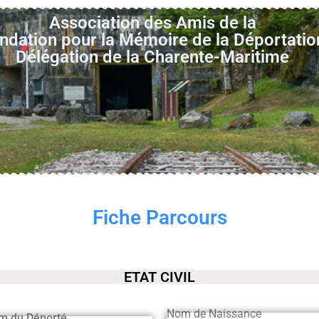
Association des Amis de la
ndation pour la Mémoire de la Déportatio
Délégation de la Charente-Maritime
Fiche Parcours
ETAT CIVIL
Nom de Naissance
m du Déporté