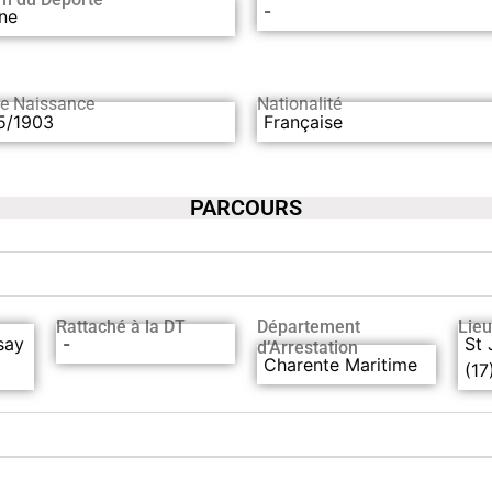
-
ne
de Naissance
Nationalité
5/1903
Française
PARCOURS
Rattaché à la DT
Département
Lieu
say
-
St 
d’Arrestation
Charente Maritime
(17