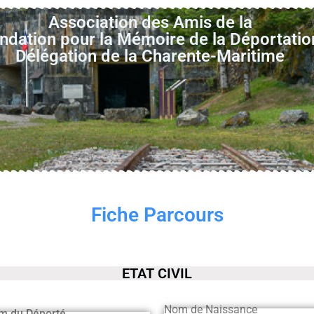
Association des Amis de la
ndation pour la Mémoire de la Déportatio
Délégation de la Charente-Maritime
Fiche Parcours
ETAT CIVIL
Nom de Naissance
m du Déporté