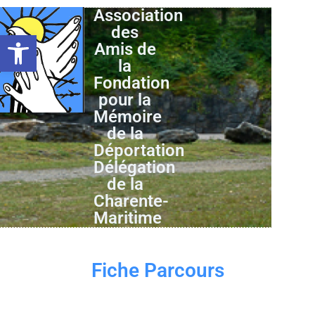
Association
des
Ouvrir la barre d’outils
Amis de
la
Fondation
pour la
Mémoire
de la
Déportation
Délégation
de la
Charente-
Maritime
Fiche Parcours