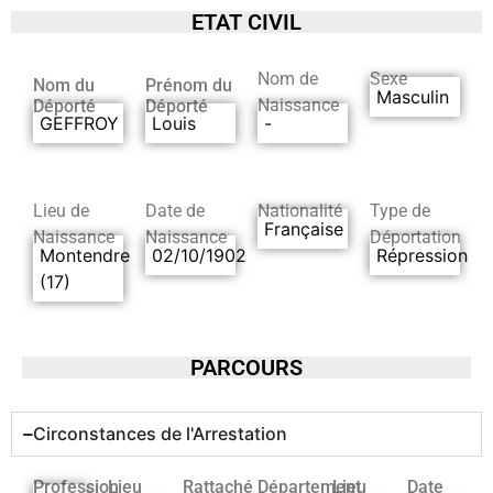
ETAT CIVIL
Nom de
Sexe
Nom du
Prénom du
Masculin
Naissance
Déporté
Déporté
GEFFROY
Louis
-
Lieu de
Date de
Nationalité
Type de
Française
Naissance
Naissance
Déportation
Montendre
02/10/1902
Répression
(17)
PARCOURS
Circonstances de l'Arrestation
Profession
Lieu
Rattaché
Département
Lieu
Date