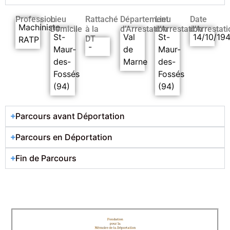
Profession
Lieu
Rattaché
Département
Lieu
Date
Machiniste
Domicile
à la
d’Arrestation
d’Arrestation
d’Arrestati
St-
Val
St-
14/10/19
DT
RATP
-
Maur-
de
Maur-
des-
Marne
des-
Fossés
Fossés
(94)
(94)
Parcours avant Déportation
Parcours en Déportation
Fin de Parcours