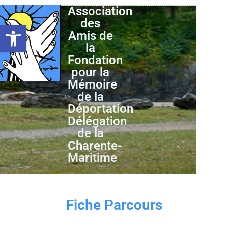
Association
des
Ouvrir la barre d’outils
Amis de
la
Fondation
pour la
Mémoire
de la
Déportation
Délégation
de la
Charente-
Maritime
Fiche Parcours