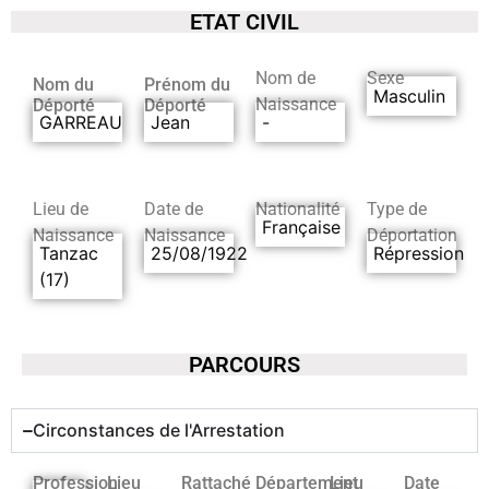
ETAT CIVIL
Nom de
Sexe
Nom du
Prénom du
Masculin
Naissance
Déporté
Déporté
GARREAU
Jean
-
Lieu de
Date de
Nationalité
Type de
Française
Naissance
Naissance
Déportation
Tanzac
25/08/1922
Répression
(17)
PARCOURS
Circonstances de l'Arrestation
Profession
Lieu
Rattaché
Département
Lieu
Date