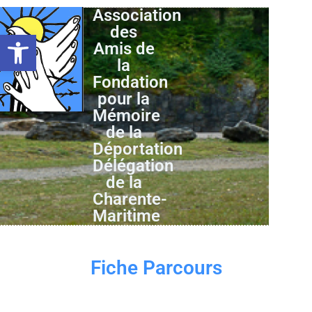
Association
des
Ouvrir la barre d’outils
Amis de
la
Fondation
pour la
Mémoire
de la
Déportation
Délégation
de la
Charente-
Maritime
Fiche Parcours