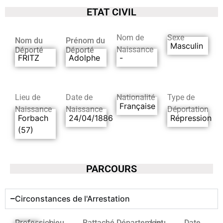
ETAT CIVIL
Nom de
Sexe
Nom du
Prénom du
Masculin
Naissance
Déporté
Déporté
FRITZ
Adolphe
-
Lieu de
Date de
Nationalité
Type de
Française
Naissance
Naissance
Déportation
Forbach
24/04/1886
Répression
(57)
PARCOURS
Circonstances de l'Arrestation
Profession
Lieu
Rattaché
Département
Lieu
Date