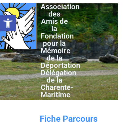
Association
des
Ouvrir la barre d’outils
Amis de
la
Fondation
pour la
Mémoire
de la
Déportation
Délégation
de la
Charente-
Maritime
Fiche Parcours