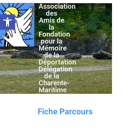
Association
des
Ouvrir la barre d’outils
Amis de
la
Fondation
pour la
Mémoire
de la
Déportation
Délégation
de la
Charente-
Maritime
Fiche Parcours