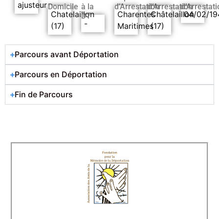
ajusteur
Domicile
à la
d’Arrestation
d’Arrestation
d’Arrestati
Chatelaillon
Charentes
Châtelaillon
04/02/19
DT
-
(17)
Maritimes
(17)
Parcours avant Déportation
Parcours en Déportation
Fin de Parcours