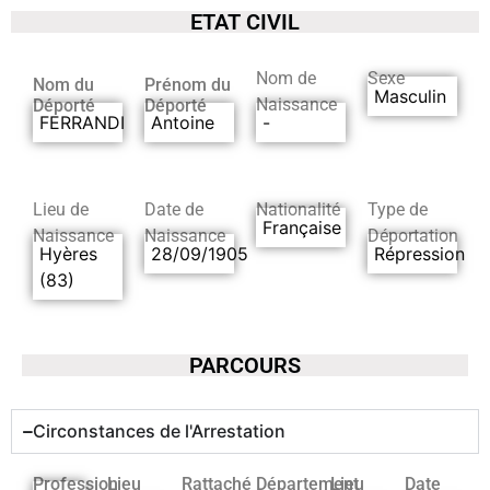
ETAT CIVIL
Nom de
Sexe
Nom du
Prénom du
Masculin
Naissance
Déporté
Déporté
FERRANDI
Antoine
-
Lieu de
Date de
Nationalité
Type de
Française
Naissance
Naissance
Déportation
Hyères
28/09/1905
Répression
(83)
PARCOURS
Circonstances de l'Arrestation
Profession
Lieu
Rattaché
Département
Lieu
Date