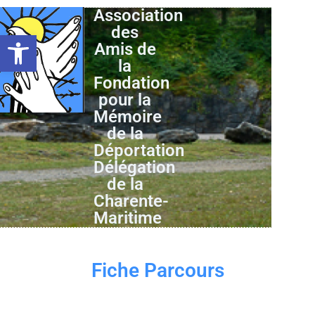
Association
des
Ouvrir la barre d’outils
Amis de
la
Fondation
pour la
Mémoire
de la
Déportation
Délégation
de la
Charente-
Maritime
Fiche Parcours