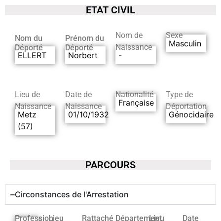
ETAT CIVIL
Nom de
Sexe
Nom du
Prénom du
Masculin
Naissance
Déporté
Déporté
ELLERT
Norbert
-
Lieu de
Date de
Nationalité
Type de
Française
Naissance
Naissance
Déportation
Metz
01/10/1932
Génocidaire
(57)
PARCOURS
Circonstances de l'Arrestation
Profession
Lieu
Rattaché
Département
Lieu
Date