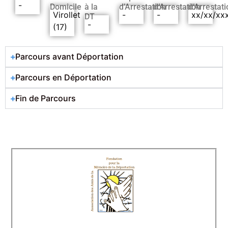
-
Domicile
à la
d’Arrestation
d’Arrestation
d’Arrestati
Virollet
-
-
xx/xx/xx
DT
-
(17)
Parcours avant Déportation
Parcours en Déportation
Fin de Parcours