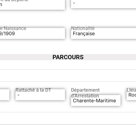
-
n
de Naissance
Nationalité
9/1909
Française
PARCOURS
Rattaché à la DT
Département
Lieu
-
Roc
d’Arrestation
Charente-Maritime