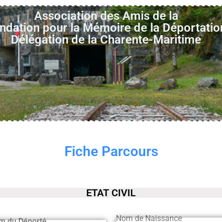
Association des Amis de la
ndation pour la Mémoire de la Déportatio
Délégation de la Charente-Maritime
Fiche Parcours
ETAT CIVIL
Nom de Naissance
m du Déporté