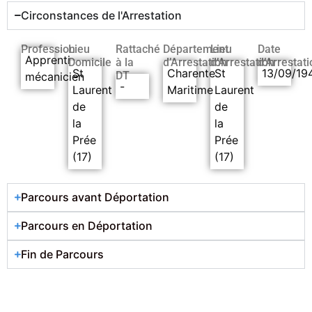
Circonstances de l'Arrestation
Profession
Lieu
Rattaché
Département
Lieu
Date
Apprenti
Domicile
à la
d’Arrestation
d’Arrestation
d’Arrestati
St
Charente
St
13/09/19
DT
mécanicien
-
Laurent
Maritime
Laurent
de
de
la
la
Prée
Prée
(17)
(17)
Parcours avant Déportation
Parcours en Déportation
Fin de Parcours