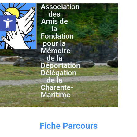
Association
des
Ouvrir la barre d’outils
Amis de
la
Fondation
pour la
Mémoire
de la
Déportation
Délégation
de la
Charente-
Maritime
Fiche Parcours