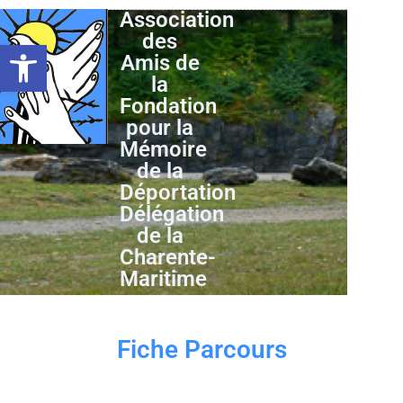
Association
des
Ouvrir la barre d’outils
Amis de
la
Fondation
pour la
Mémoire
de la
Déportation
Délégation
de la
Charente-
Maritime
Fiche Parcours