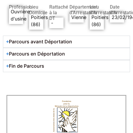
Profession
Lieu
Rattaché
Département
Lieu
Date
Ouvrière
Domicile
à la
d’Arrestation
d’Arrestation
d’Arrestati
Poitiers
Vienne
Poitiers
23/02/19
DT
d'usine
-
(86)
(86)
Parcours avant Déportation
Parcours en Déportation
Fin de Parcours