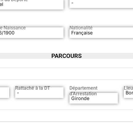
-
el
de Naissance
Nationalité
6/1900
Française
PARCOURS
Rattaché à la DT
Département
Lieu
-
Bo
d’Arrestation
Gironde