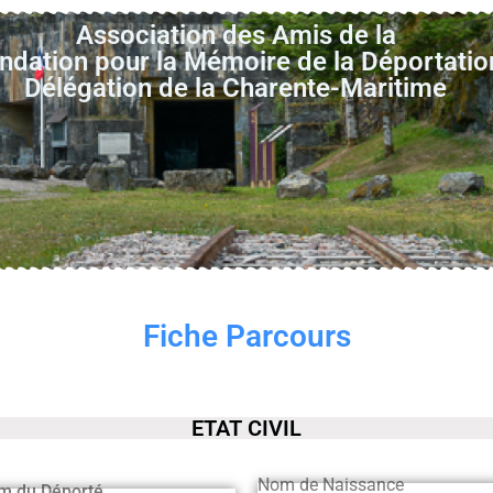
Association des Amis de la
ndation pour la Mémoire de la Déportatio
Délégation de la Charente-Maritime
Fiche Parcours
ETAT CIVIL
Nom de Naissance
m du Déporté