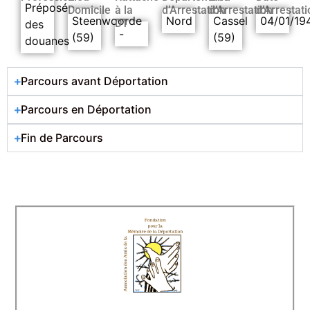
Préposé
Domicile
à la
d’Arrestation
d’Arrestation
d’Arrestati
Steenwoorde
Nord
Cassel
04/01/19
DT
des
-
(59)
(59)
douanes
Parcours avant Déportation
Parcours en Déportation
Fin de Parcours