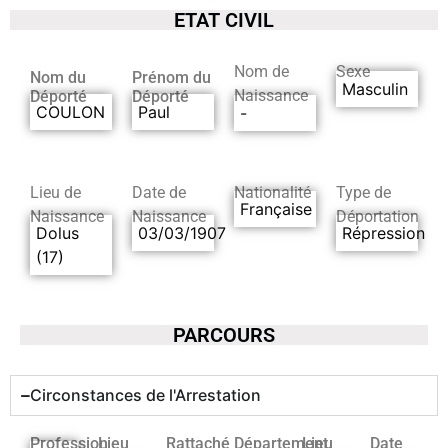
ETAT CIVIL
Nom de
Sexe
Nom du
Prénom du
Masculin
Naissance
Déporté
Déporté
COULON
Paul
-
Lieu de
Date de
Nationalité
Type de
Française
Naissance
Naissance
Déportation
Dolus
03/03/1907
Répression
(17)
PARCOURS
Circonstances de l'Arrestation
Profession
Lieu
Rattaché
Département
Lieu
Date