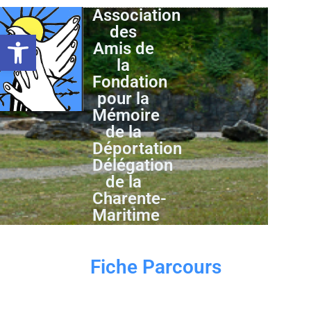
Association
des
Ouvrir la barre d’outils
Amis de
la
Fondation
pour la
Mémoire
de la
Déportation
Délégation
de la
Charente-
Maritime
Fiche Parcours